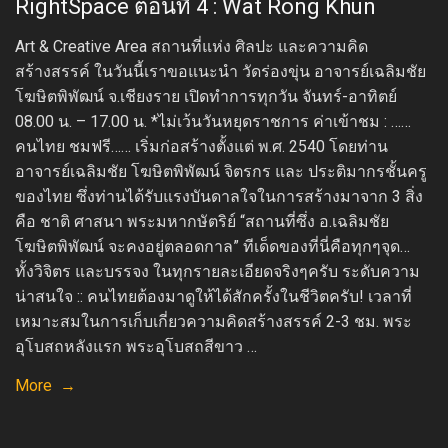
RightSpace ตอนที่ 4 : Wat Rong Khun
Art & Creative Area สถานที่แห่ง ศิลปะ และความคิด
สร้างสรรค์ ในวันนี้เราขอแนะนำ วัดร่องขุ่น อาจารย์เฉลิมชัย
โฆษิตพิพัฒน์ จ.เชียงราย เปิดทำการทุกวัน จันทร์-อาทิตย์
08.00 น. – 17.00 น. *ไม่เว้นวันหยุดราชการ ค่าเข้าชม : ……
คนไทย ชมฟรี…… เริ่มก่อสร้างตั้งแต่ พ.ศ. 2540 โดยท่าน
อาจารย์เฉลิมชัย โฆษิตพิพัฒน์ จิตรกร และ ประติมากรชั้นครู
ของไทย ซึ่งท่านได้รับแรงบันดาลใจในการสร้างมาจาก 3 สิ่ง
คือ ชาติ ศาสนา พระมหากษัตริย์ “สถานที่ซึ่ง อ.เฉลิมชัย
โฆษิตพิพัฒน์ จะคงอยู่ตลอดกาล” ทีเด็ดของที่นี่คือทุกๆจุด…
ทั้งวิจิตร และบรรจง ในทุกรายละเอียดจริงๆครับ ระดับความ
น่าสนใจ :: คนไทยต้องมาดูให้ได้สักครั้งในชีวิตครับ! เวลาที่
เหมาะสมในการเก็บเกี่ยวความคิดสร้างสรรค์ 2-3 ชม. พระ
อุโบสถหลังแรก พระอุโบสถสีขาว …
More →