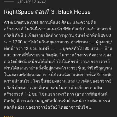
January 10, 2020
RightSpace ตอนที่ 3 : Black House
Art & Creative Area สถานที่แห่ง ศิลปะ และความคิด
สร้างสรรค์ ในวันนี้เราขอแนะนำ พิพิธภัณฑ์ บ้านดำ อาจารย์
ถวัลย์ ดัชนี จ.เชียงราย เปิดทำการทุกวัน จันทร์-อาทิตย์ 09.00
น. – 17.00 น. *ไม่เว้นวันหยุดราชการ ค่าเข้าชม : ……ผู้สูงอายุ/
เด็กต่ำกว่า 12 ขวบ ชมฟรี…… : ……บุคคลทั่วไป 80 บาท…… บ้าน
และ สถานที่ซึ่งรวบรวมวัตถุดิบ ในการสร้างสรรค์ผลงานของ
อ.ถวัลย์ ดัชนี เสมือนได้เดินเข้าไปในห้องทำงานของอาจารย์
ท่านได้สอนเราผ่านสิ่งที่อยู่ตรงหน้า เราจะรู้เลยว่าจิตวิญญาณ
ในผลงานศิลปะของอาจารย์ส่วนหนึ่งกำเนิดจากที่นี่ครับ ระดับ
ความน่าสนใจ :: ใครชื่นชอบผลงาน และ แนวคิดของอาจารย์
ถวัลย์ ต้องมา! เวลาที่เหมาะสมในการเก็บเกี่ยวความคิด
สร้างสรรค์ 1-2 ชม. โซนแรก มหาวิหาร (อาหารพิพิธภัณฑ์
ศิลปะ) มีการแสดงนาฏยศิลป์ต้อนรับด้านหน้า ประติมากรรม
สลักหินอ่อนของอาจารย์ถวัลย์ โดยอาจารย์นริศ …