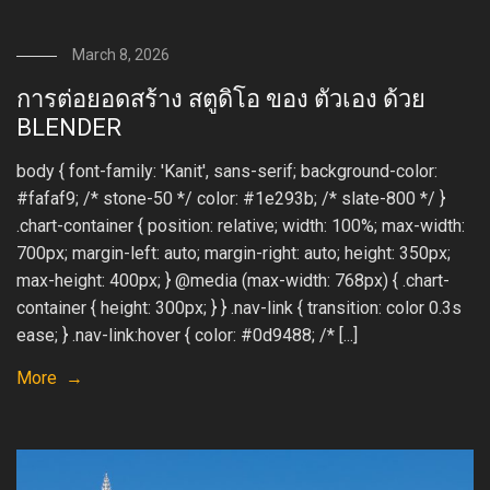
March 8, 2026
การต่อยอดสร้าง สตูดิโอ ของ ตัวเอง ด้วย
BLENDER
body { font-family: 'Kanit', sans-serif; background-color:
#fafaf9; /* stone-50 */ color: #1e293b; /* slate-800 */ }
.chart-container { position: relative; width: 100%; max-width:
700px; margin-left: auto; margin-right: auto; height: 350px;
max-height: 400px; } @media (max-width: 768px) { .chart-
container { height: 300px; } } .nav-link { transition: color 0.3s
ease; } .nav-link:hover { color: #0d9488; /* [...]
More →